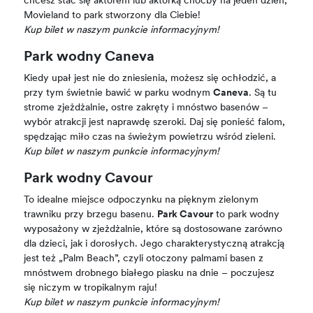
chcesz stać się aktorem lub aktorką choćby na jeden dzień,
Movieland to park stworzony dla Ciebie!
Kup bilet w naszym punkcie informacyjnym!
Park wodny Caneva
Kiedy upał jest nie do zniesienia, możesz się ochłodzić, a
przy tym świetnie bawić w parku wodnym
Caneva
. Są tu
strome zjeżdżalnie, ostre zakręty i mnóstwo basenów –
wybór atrakcji jest naprawdę szeroki. Daj się ponieść falom,
spędzając miło czas na świeżym powietrzu wśród zieleni.
Kup bilet w naszym punkcie informacyjnym!
Park wodny Cavour
To idealne miejsce odpoczynku na pięknym zielonym
trawniku przy brzegu basenu.
Park Cavour
to park wodny
wyposażony w zjeżdżalnie, które są dostosowane zarówno
dla dzieci, jak i dorosłych. Jego charakterystyczną atrakcją
jest też „Palm Beach”, czyli otoczony palmami basen z
mnóstwem drobnego białego piasku na dnie – poczujesz
się niczym w tropikalnym raju!
Kup bilet w naszym punkcie informacyjnym!