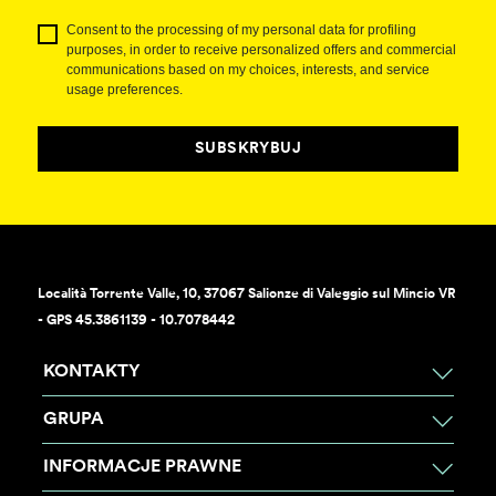
Consent to the processing of my personal data for profiling
purposes, in order to receive personalized offers and commercial
communications based on my choices, interests, and service
usage preferences.
SUBSKRYBUJ
Località Torrente Valle, 10, 37067 Salionze di Valeggio sul Mincio VR
- GPS 45.3861139 - 10.7078442
KONTAKTY
GRUPA
INFORMACJE PRAWNE