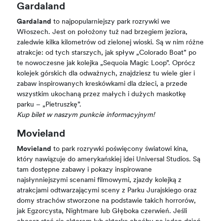
Gardaland
Gardaland
to najpopularniejszy park rozrywki we
Włoszech. Jest on położony tuż nad brzegiem jeziora,
zaledwie kilka kilometrów od zielonej wioski. Są w nim różne
atrakcje: od tych starszych, jak spływ „Colorado Boat” po
te nowoczesne jak kolejka „Sequoia Magic Loop”. Oprócz
kolejek górskich dla odważnych, znajdziesz tu wiele gier i
zabaw inspirowanych kreskówkami dla dzieci, a przede
wszystkim ukochaną przez małych i dużych maskotkę
parku – „Pietruszkę”.
Kup bilet w naszym punkcie informacyjnym!
Movieland
Movieland
to park rozrywki poświęcony światowi kina,
który nawiązuje do amerykańskiej idei Universal Studios. Są
tam dostępne zabawy i pokazy inspirowane
najsłynniejszymi scenami filmowymi, zjazdy kolejką z
atrakcjami odtwarzającymi sceny z Parku Jurajskiego oraz
domy strachów stworzone na podstawie takich horrorów,
jak Egzorcysta, Nightmare lub Głęboka czerwień. Jeśli