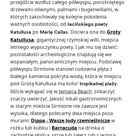
przejdźcie wzdłuż całego półwyspu, porośniętego
drzewami oliwnymi, palmami i bugenwillami, w
których zakochiwały się kolejne pokolenia
ważnych osobistości, od
łacińskiego poety
po
. Dociera ona do
Groty
Katullusa
Marię Callas
Katullusa
, gigantycznej rzymskiej willi, miejsca
letniego wypoczynku poety. I jak mu się dziwić:
pozostałości archeologiczne znajdują się we
wspaniałym, panoramicznym miejscu. Podstawę
półwyspu Sirmione stanowi cudowna płyta z
białego kamienia pokryta wodą, która w miejscu
pod Grotą Katullusa ma kolor
.
tropikalnej plaży
Idźcie wykąpać się w
Jamaica Beach
: zobaczyć
znaczy uwierzyć. Jakość lokali gastronomicznych
w starym mieście Sirmione nie zawsze jest
wysoka, dlatego polecamy dwa miejsca poza
murami:
Dippa - Wasze lody rzemieślnicze
w
rożku lub kubku i
Barracuda
na drinka o
zachodzie słońca, pizzę lub talerz ryb z jeziora.