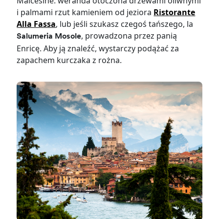
Malcesine: weranda otoczona drzewami oliwnymi
i palmami rzut kamieniem od jeziora
Ristorante
Alla Fassa
, lub jeśli szukasz czegoś tańszego, la
, prowadzona przez panią
Salumeria Mosole
Enricę. Aby ją znaleźć, wystarczy podążać za
zapachem kurczaka z rożna.