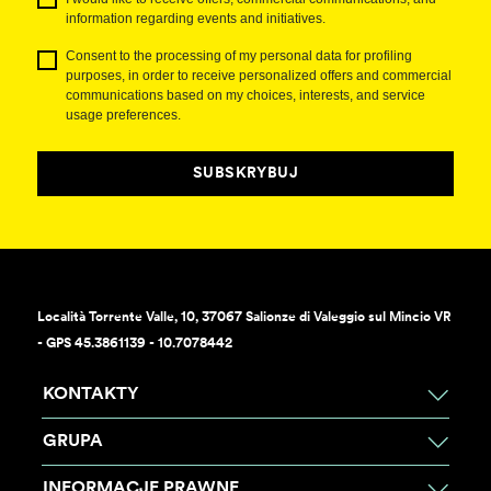
information regarding events and initiatives.
Consent to the processing of my personal data for profiling
purposes, in order to receive personalized offers and commercial
communications based on my choices, interests, and service
usage preferences.
SUBSKRYBUJ
Località Torrente Valle, 10, 37067 Salionze di Valeggio sul Mincio VR
- GPS 45.3861139 - 10.7078442
KONTAKTY
GRUPA
INFORMACJE PRAWNE