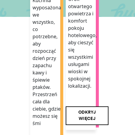
Kuchnia
otwartego
wyposażona
powietrza i
we
komfort
wszystko,
pokoju
co
hotelowego,
potrzebne,
aby cieszyć
aby
się
rozpocząć
wszystkimi
dzień przy
usługami
zapachu
wioski w
kawy i
spokojnej
śpiewie
lokalizacji.
ptaków.
Przestrzeń
cała dla
ciebie, gdzie
ODKRYJ
możesz się
WIĘCEJ
śmi