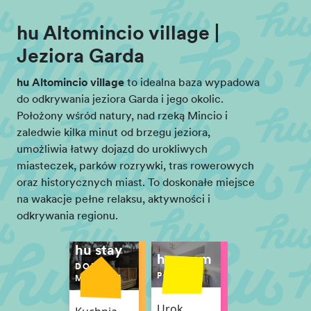
hu Altomincio village |
Jeziora Garda
hu Altomincio village
to idealna baza wypadowa
do odkrywania jeziora Garda i jego okolic.
Położony wśród natury, nad rzeką Mincio i
zaledwie kilka minut od brzegu jeziora,
umożliwia łatwy dojazd do urokliwych
miasteczek, parków rozrywki, tras rowerowych
oraz historycznych miast. To doskonałe miejsce
na wakacje pełne relaksu, aktywności i
odkrywania regionu.
hu stay
hu room
DOMKI
POKÓJ
MOBILNE
Urok