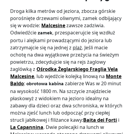
Droga kilka metrów od jeziora, zbocza górskie
porośnięte drzewami oliwnymi, zamek odbijający
się w wodzie:
Malcesine
zawsze zadziwia.
Odwiedźcie
, przespacerujcie się wzdłuż
zamek
portu i alejkami prowadzącymi do jeziora lub
zatrzymajcie się na jednej z
plaż
. Jeśli macie
ochotę na dwa wyjątkowe przeżycia na świeżym
powietrzu, zdecydujcie się na rejs żaglowy
żaglówką z
Ośrodka Żeglarskiego Fraglia Vela
Malcesine
, lub wjedźcie kolejką linową na
Monte
Baldo
:
zabierze Was w 20 minut
obrotowa kabina
na wysokość 1800 m. Na szczycie znajdziecie
płaskowyż z widokiem na jezioro idealny na
zabawy dla dzieci oraz dwa schroniska, w których
można zjeść lunch lub odpocząć przy ciepłej
strucli jabłkowej i filiżance kawy:
Baita dei Forti
i
La Capannina
. Dwie polecajki na lunch w