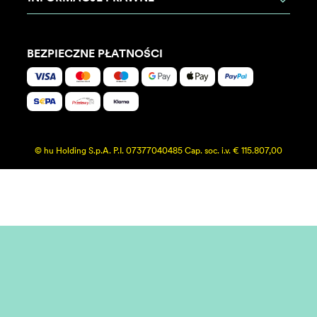
BEZPIECZNE PŁATNOŚCI
© hu Holding S.p.A. P.I. 07377040485 Cap. soc. i.v. € 115.807,00