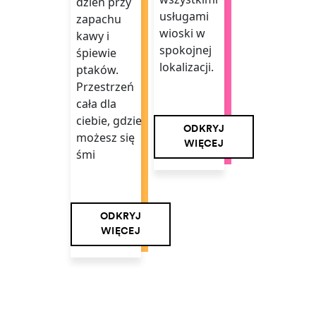
dzień przy
usługami
zapachu
wioski w
kawy i
spokojnej
śpiewie
lokalizacji.
ptaków.
Przestrzeń
cała dla
ciebie, gdzie
ODKRYJ
możesz się
WIĘCEJ
śmi
ODKRYJ
WIĘCEJ