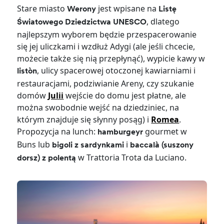
Stare miasto
jest wpisane na
Werony
Listę
, dlatego
Światowego Dziedzictwa UNESCO
najlepszym wyborem będzie przespacerowanie
się jej uliczkami i wzdłuż Adygi (ale jeśli chcecie,
możecie także się nią przepłynąć), wypicie kawy w
, ulicy spacerowej otoczonej kawiarniami i
listòn
restauracjami, podziwianie Areny, czy szukanie
domów
Julii
wejście do domu jest płatne, ale
można swobodnie wejść na dziedziniec, na
którym znajduje się słynny posąg) i
Romea
.
Propozycja na lunch:
gourmet w
hamburgeyr
Buns lub
i
bigoli z sardynkami
baccalà (suszony
w Trattoria Trota da Luciano.
dorsz) z polentą