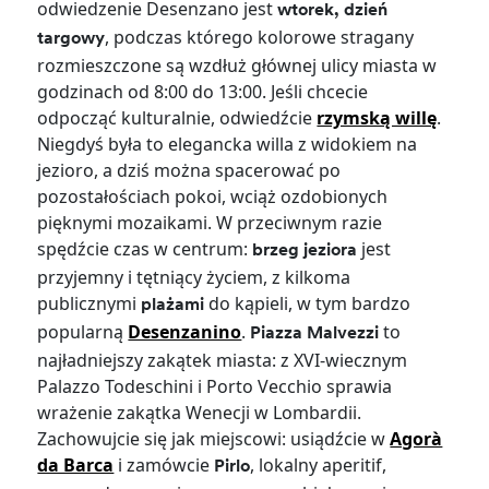
odwiedzenie Desenzano jest
wtorek, dzień
, podczas którego kolorowe stragany
targowy
rozmieszczone są wzdłuż głównej ulicy miasta w
godzinach od 8:00 do 13:00. Jeśli chcecie
odpocząć kulturalnie, odwiedźcie
rzymską willę
.
Niegdyś była to elegancka willa z widokiem na
jezioro, a dziś można spacerować po
pozostałościach pokoi, wciąż ozdobionych
pięknymi mozaikami. W przeciwnym razie
spędźcie czas w centrum:
jest
brzeg jeziora
przyjemny i tętniący życiem, z kilkoma
publicznymi
do kąpieli, w tym bardzo
plażami
popularną
Desenzanino
.
to
Piazza Malvezzi
najładniejszy zakątek miasta: z XVI-wiecznym
Palazzo Todeschini i Porto Vecchio sprawia
wrażenie zakątka Wenecji w Lombardii.
Zachowujcie się jak miejscowi: usiądźcie w
Agorà
da Barca
i zamówcie
, lokalny aperitif,
Pirlo