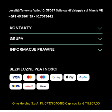
Località Torrente Valle, 10, 37067 Salionze di Valeggio sul Mincio VR
- GPS 45.3861139 - 10.7078442
KONTAKTY
GRUPA
INFORMACJE PRAWNE
BEZPIECZNE PŁATNOŚCI
© hu Holding S.p.A. P.I. 07377040485 Cap. soc. i.v. € 115.807,00