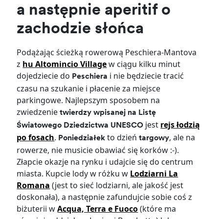
a następnie aperitif o
zachodzie słońca
Podążając ścieżką rowerową Peschiera-Mantova
z
hu Altomincio Village
w ciągu kilku minut
dojedziecie do
i nie będziecie tracić
Peschiera
czasu na szukanie i płacenie za miejsce
parkingowe. Najlepszym sposobem na
zwiedzenie
twierdzy wpisanej na Listę
jest
rejs łodzią
Światowego Dziedzictwa UNESCO
po fosach
.
to dzień
, ale na
Poniedziałek
targowy
rowerze, nie musicie obawiać się korków :-).
Złapcie okazje na rynku i udajcie się do centrum
miasta. Kupcie lody w różku w
Lodziarni La
Romana
(jest to sieć lodziarni, ale jakość jest
doskonała), a następnie zafundujcie sobie coś z
biżuterii w
Acqua, Terra e Fuoco
(które ma