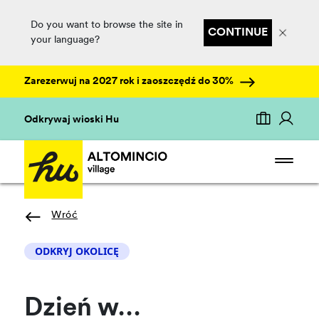
Do you want to browse the site in
CONTINUE
your language?
Zarezerwuj na 2027 rok i zaoszczędź do 30%
Odkrywaj wioski Hu
Wróć
ODKRYJ OKOLICĘ
Dzień w…