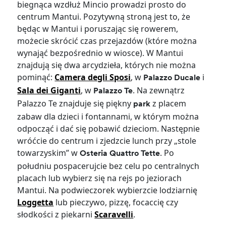
biegnąca wzdłuż Mincio prowadzi prosto do
centrum Mantui. Pozytywną stroną jest to, że
będąc w Mantui i poruszając się rowerem,
możecie skrócić czas przejazdów (które można
wynająć bezpośrednio w wiosce). W Mantui
znajdują się dwa arcydzieła, których nie można
pominąć:
Camera degli Sposi
, w
i
Palazzo Ducale
Sala dei Giganti
, w
. Na zewnątrz
Palazzo Te
Palazzo Te znajduje się piękny
z placem
park
zabaw dla dzieci i fontannami, w którym można
odpocząć i dać się pobawić dzieciom. Następnie
wróćcie do centrum i zjedzcie lunch przy „stole
towarzyskim” w
. Po
Osteria Quattro Tette
południu pospacerujcie bez celu po centralnych
placach lub wybierz się na rejs po jeziorach
Mantui. Na podwieczorek wybierzcie lodziarnię
Loggetta
lub pieczywo, pizzę, focaccię czy
słodkości z piekarni
Scaravelli
.