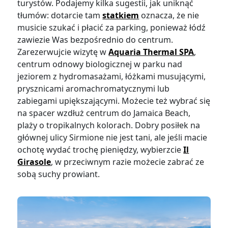
turystów. Podajemy kilka sugestii, jak uniknąć
tłumów: dotarcie tam
statkiem
oznacza, że nie
musicie szukać i płacić za parking, ponieważ łódź
zawiezie Was bezpośrednio do centrum.
Zarezerwujcie wizytę w
Aquaria Thermal SPA
,
centrum odnowy biologicznej w parku nad
jeziorem z hydromasażami, łóżkami musującymi,
prysznicami aromachromatycznymi lub
zabiegami upiększającymi. Możecie też wybrać się
na spacer wzdłuż centrum do Jamaica Beach,
plaży o tropikalnych kolorach. Dobry posiłek na
głównej ulicy Sirmione nie jest tani, ale jeśli macie
ochotę wydać trochę pieniędzy, wybierzcie
Il
Girasole
, w przeciwnym razie możecie zabrać ze
sobą suchy prowiant.