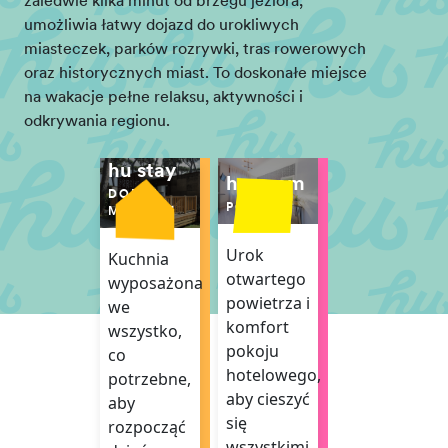
zaledwie kilka minut od brzegu jeziora,
umożliwia łatwy dojazd do urokliwych
miasteczek, parków rozrywki, tras rowerowych
oraz historycznych miast. To doskonałe miejsce
na wakacje pełne relaksu, aktywności i
odkrywania regionu.
hu stay
hu room
DOMKI
POKÓJ
MOBILNE
Urok
Kuchnia
otwartego
wyposażona
powietrza i
we
komfort
wszystko,
pokoju
co
hotelowego,
potrzebne,
aby cieszyć
aby
się
rozpocząć
wszystkimi