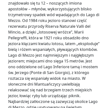
znajdowało się tu 12 – noszących imiona
apostołów – młynów, wykorzystujących blisko
trzymetrowy spadek wód wpadających do Lago di
Mezzo. Od 1984 roku jezioro stanowi część
rezerwatu przyrody Riserva Naturale Valli del
Mincio, a dzięki „lotosowej wróżce”, Marii
Pellegreffi, która w 1921 roku obsadziło dno
jeziora kłączami kwiatu lotosu, latem „eksploduje”
bielą i różem wspaniałych, pływających klombów.
Lago di Mezzo jest najmniejszym i najgłębszym
jeziorem; miejscami dno sięga 15 metrów. Jest
ono oddzielone od Lago Inferiore tamą i mostem
św. Jerzego (Ponte di San Giorgio), z którego
roztacza się wspaniały widok na miasto. W
słoneczne dni Mantuańczycy uwielbiają
relaksować się nad brzegiem trzech miejskich
jezior, łowiąc ryby lub urządzając piknik.
Najbardziej zatłoczone są zazwyczaj okolice Lago
di Mezzo, gdzie usytuowany na świeżym