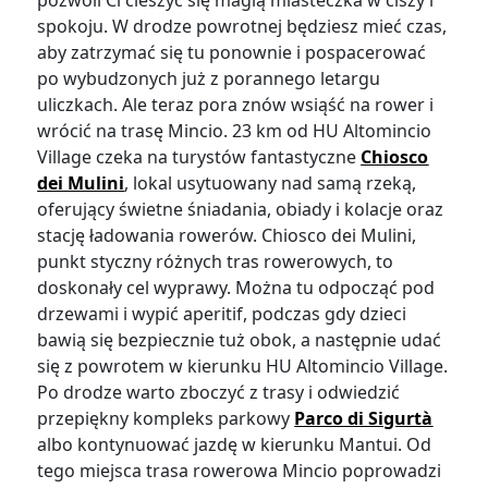
pozwoli Ci cieszyć się magią miasteczka w ciszy i
spokoju. W drodze powrotnej będziesz mieć czas,
aby zatrzymać się tu ponownie i pospacerować
po wybudzonych już z porannego letargu
uliczkach. Ale teraz pora znów wsiąść na rower i
wrócić na trasę Mincio. 23 km od HU Altomincio
Village czeka na turystów fantastyczne
Chiosco
dei Mulini
, lokal usytuowany nad samą rzeką,
oferujący świetne śniadania, obiady i kolacje oraz
stację ładowania rowerów. Chiosco dei Mulini,
punkt styczny różnych tras rowerowych, to
doskonały cel wyprawy. Można tu odpocząć pod
drzewami i wypić aperitif, podczas gdy dzieci
bawią się bezpiecznie tuż obok, a następnie udać
się z powrotem w kierunku HU Altomincio Village.
Po drodze warto zboczyć z trasy i odwiedzić
przepiękny kompleks parkowy
Parco di Sigurtà
albo kontynuować jazdę w kierunku Mantui. Od
tego miejsca trasa rowerowa Mincio poprowadzi