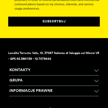
purposes, in order to receive personalized offers and commercial
communications based on my choices, interests, and service
usage preferences.
SUBSKRYBUJ
Località Torrente Valle, 10, 37067 Salionze di Valeggio sul Mincio VR
- GPS 45.3861139 - 10.7078442
KONTAKTY
GRUPA
INFORMACJE PRAWNE