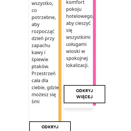
komfort
wszystko,
pokoju
co
hotelowego,
potrzebne,
aby cieszyć
aby
się
rozpocząć
wszystkimi
dzień przy
usługami
zapachu
wioski w
kawy i
spokojnej
śpiewie
lokalizacji.
ptaków.
Przestrzeń
cała dla
ciebie, gdzie
ODKRYJ
możesz się
WIĘCEJ
śmi
ODKRYJ