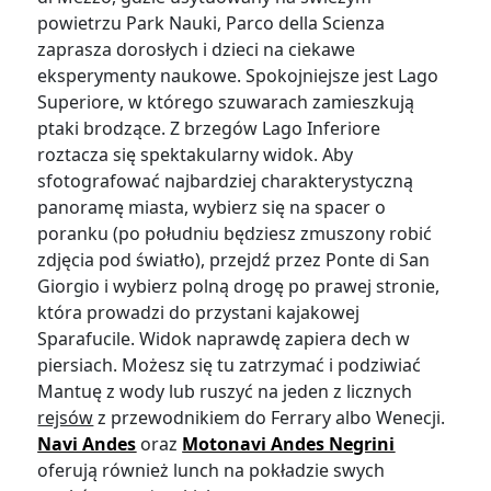
powietrzu Park Nauki, Parco della Scienza
zaprasza dorosłych i dzieci na ciekawe
eksperymenty naukowe. Spokojniejsze jest Lago
Superiore, w którego szuwarach zamieszkują
ptaki brodzące. Z brzegów Lago Inferiore
roztacza się spektakularny widok. Aby
sfotografować najbardziej charakterystyczną
panoramę miasta, wybierz się na spacer o
poranku (po południu będziesz zmuszony robić
zdjęcia pod światło), przejdź przez Ponte di San
Giorgio i wybierz polną drogę po prawej stronie,
która prowadzi do przystani kajakowej
Sparafucile. Widok naprawdę zapiera dech w
piersiach. Możesz się tu zatrzymać i podziwiać
Mantuę z wody lub ruszyć na jeden z licznych
rejsów
z przewodnikiem do Ferrary albo Wenecji.
Navi Andes
oraz
Motonavi Andes Negrini
oferują również lunch na pokładzie swych