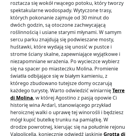
roztacza się wokół rwącego potoku, który tworzy
spektakularne wodospady. Wytyczone trasy,
których pokonanie zajmuje od 30 minut do
dwóch godzin, są otoczone zachwycającą
roślinnością i usiane starymi młynami. W samym
sercu parku znajdują się podwieszane mosty,
huśtawki, które wydają się unosić w pustce i
strome ściany skalne, zapewniające wyjątkowe i
niezapomniane wrażenia. Po wycieczce wybierz
się na spacer po miasteczku Molina. Promienie
światła odbijające się w białym kamieniu, z
którego zbudowano tutejsze domy oczarują
każdego turystę. Warto odwiedzić winiarnię
Terre
di Molina
, w której Agostino z pasją opowie Ci
historię wina Ardarì, stanowiącego przykład
heroicznej walki o uprawę tej winorośli i będziesz
mógł kupić butelkę trunku na pamiątkę. W
drodze powrotnej, kierując się na południe rejonu
Valpolicella, koniecznie odwiedź jaskinię
Grotta di