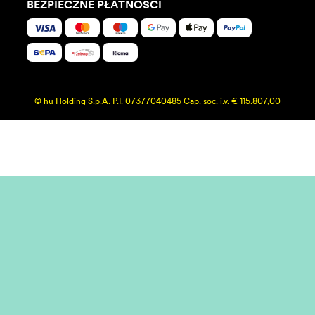
BEZPIECZNE PŁATNOŚCI
© hu Holding S.p.A. P.I. 07377040485 Cap. soc. i.v. € 115.807,00