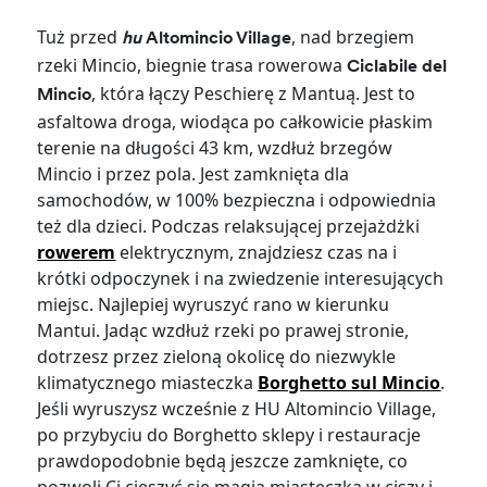
Tuż przed
, nad brzegiem
hu
Altomincio Village
rzeki Mincio, biegnie trasa rowerowa
Ciclabile del
, która łączy Peschierę z Mantuą. Jest to
Mincio
asfaltowa droga, wiodąca po całkowicie płaskim
terenie na długości 43 km, wzdłuż brzegów
Mincio i przez pola. Jest zamknięta dla
samochodów, w 100% bezpieczna i odpowiednia
też dla dzieci. Podczas relaksującej przejażdżki
rowerem
elektrycznym, znajdziesz czas na i
krótki odpoczynek i na zwiedzenie interesujących
miejsc. Najlepiej wyruszyć rano w kierunku
Mantui. Jadąc wzdłuż rzeki po prawej stronie,
dotrzesz przez zieloną okolicę do niezwykle
klimatycznego miasteczka
Borghetto sul Mincio
.
Jeśli wyruszysz wcześnie z HU Altomincio Village,
po przybyciu do Borghetto sklepy i restauracje
prawdopodobnie będą jeszcze zamknięte, co