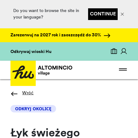
Do you want to browse the site in
CONTINUE
your language?
Zarezerwuj na 2027 rok i zaoszczędź do 30%
Odkrywaj wioski Hu
Wróć
ODKRYJ OKOLICĘ
Łyk świeżego