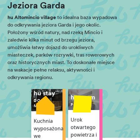
Jeziora Garda
hu Altomincio village
to idealna baza wypadowa
do odkrywania jeziora Garda i jego okolic.
Położony wśród natury, nad rzeką Mincio i
zaledwie kilka minut od brzegu jeziora,
umożliwia łatwy dojazd do urokliwych
miasteczek, parków rozrywki, tras rowerowych
oraz historycznych miast. To doskonałe miejsce
na wakacje pełne relaksu, aktywności i
odkrywania regionu.
hu stay
hu room
DOMKI
POKÓJ
MOBILNE
Urok
Kuchnia
otwartego
wyposażona
powietrza i
we