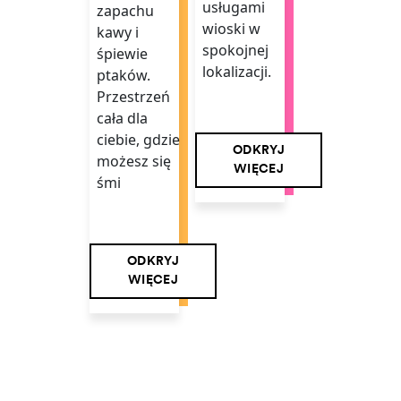
usługami
zapachu
wioski w
kawy i
spokojnej
śpiewie
lokalizacji.
ptaków.
Przestrzeń
cała dla
ciebie, gdzie
ODKRYJ
możesz się
WIĘCEJ
śmi
ODKRYJ
WIĘCEJ