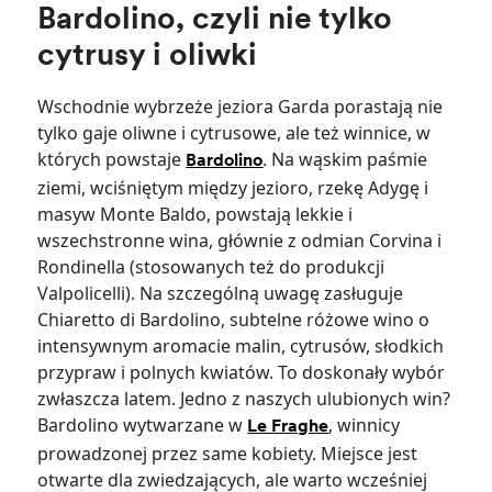
Bardolino, czyli nie tylko
cytrusy i oliwki
Wschodnie wybrzeże jeziora Garda porastają nie
tylko gaje oliwne i cytrusowe, ale też winnice, w
których powstaje
. Na wąskim paśmie
Bardolino
ziemi, wciśniętym między jezioro, rzekę Adygę i
masyw Monte Baldo, powstają lekkie i
wszechstronne wina, głównie z odmian Corvina i
Rondinella (stosowanych też do produkcji
Valpolicelli). Na szczególną uwagę zasługuje
Chiaretto di Bardolino, subtelne różowe wino o
intensywnym aromacie malin, cytrusów, słodkich
przypraw i polnych kwiatów. To doskonały wybór
zwłaszcza latem. Jedno z naszych ulubionych win?
Bardolino
wytwarzane
w
, winnicy
Le Fraghe
prowadzonej przez same kobiety. Miejsce jest
otwarte dla zwiedzających, ale warto wcześniej