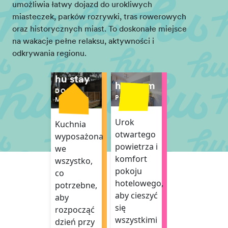
umożliwia łatwy dojazd do urokliwych
miasteczek, parków rozrywki, tras rowerowych
oraz historycznych miast. To doskonałe miejsce
na wakacje pełne relaksu, aktywności i
odkrywania regionu.
hu stay
hu room
DOMKI
POKÓJ
MOBILNE
Urok
Kuchnia
otwartego
wyposażona
powietrza i
we
komfort
wszystko,
pokoju
co
hotelowego,
potrzebne,
aby cieszyć
aby
się
rozpocząć
wszystkimi
dzień przy