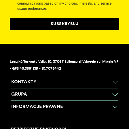
communications based on my choices, interests, and service
usage preferences.
SUBSKRYBUJ
Località Torrente Valle, 10, 37067 Salionze di Valeggio sul Mincio VR
- GPS 45.3861139 - 10.7078442
KONTAKTY
GRUPA
INFORMACJE PRAWNE