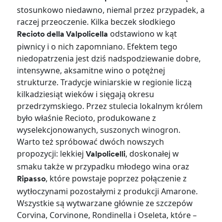
stosunkowo niedawno, niemal przez przypadek, a
raczej przeoczenie. Kilka beczek słodkiego
odstawiono w kąt
Recioto della Valpolicella
piwnicy i o nich zapomniano. Efektem tego
niedopatrzenia jest dziś nadspodziewanie dobre,
intensywne, aksamitne wino o potężnej
strukturze. Tradycje winiarskie w regionie liczą
kilkadziesiąt wieków i sięgają okresu
przedrzymskiego. Przez stulecia lokalnym królem
było właśnie Recioto, produkowane z
wyselekcjonowanych, suszonych winogron.
Warto też spróbować dwóch nowszych
propozycji: lekkiej
, doskonałej w
Valpolicelli
smaku także w przypadku młodego wina oraz
, które powstaje poprzez połączenie z
Ripasso
wytłoczynami pozostałymi z produkcji Amarone.
Wszystkie są wytwarzane głównie ze szczepów
Corvina, Corvinone, Rondinella i Oseleta, które –