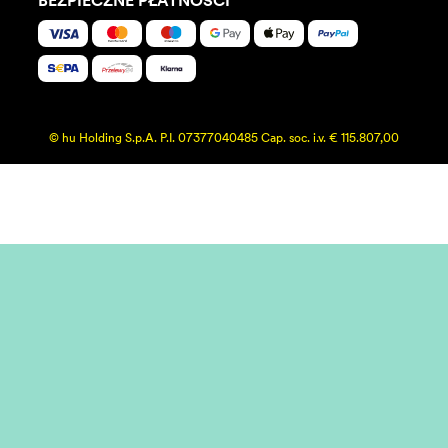
BEZPIECZNE PŁATNOŚCI
© hu Holding S.p.A. P.I. 07377040485 Cap. soc. i.v. € 115.807,00