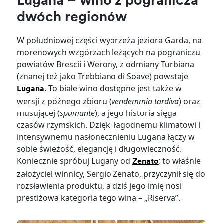
Lugana – wino z pogranicza
dwóch regionów
W południowej części wybrzeża jeziora Garda, na
morenowych wzgórzach leżących na pograniczu
powiatów Brescii i Werony, z odmiany Turbiana
(znanej też jako Trebbiano di Soave) powstaje
. To białe wino dostępne jest także w
Lugana
wersji z późnego zbioru (
vendemmia tardiva
) oraz
musującej (
spumante
), a jego historia sięga
czasów rzymskich. Dzięki łagodnemu klimatowi i
intensywnemu nasłonecznieniu Lugana łączy w
sobie świeżość, elegancję i długowieczność.
Koniecznie spróbuj Lugany od
; to właśnie
Zenato
założyciel winnicy, Sergio Zenato, przyczynił się do
rozsławienia produktu, a dziś jego imię nosi
prestiżowa kategoria tego wina – „Riserva”.