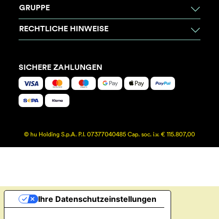
GRUPPE
RECHTLICHE HINWEISE
SICHERE ZAHLUNGEN
© hu Holding S.p.A. P.I. 07377040485 Cap. soc. i.v. € 115.807,00
Ihre Datenschutzeinstellungen
Hinweis bei Erhebung