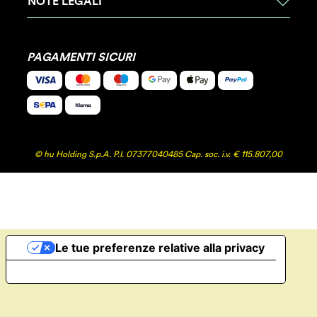
NOTE LEGALI
PAGAMENTI SICURI
© hu Holding S.p.A. P.I. 07377040485 Cap. soc. i.v. € 115.807,00
Le tue preferenze relative alla privacy
Informativa sulla raccolta