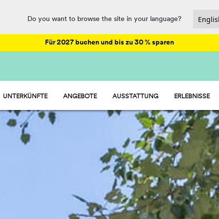
Do you want to browse the site in your language?
Für 2027 buchen und bis zu 30 % sparen
UNTERKÜNFTE
ANGEBOTE
AUSSTATTUNG
ERLEBNISSE
HU STAY - MOBILHEIME
ANIMATION
HU ROOM - ZIMMER
SPORT UND SPASS
VERPFLEGUNG UND SUPERMARKT
WASSERPARK
PET FRIENDLY