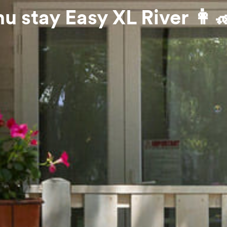
hu stay Easy XL River 👩‍