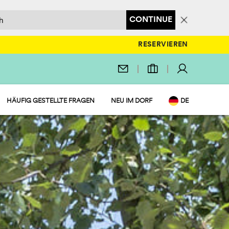
CONTINUE
RESERVIEREN
HÄUFIG GESTELLTE FRAGEN
NEU IM DORF
DE
EN
IT
NL
FR
PL