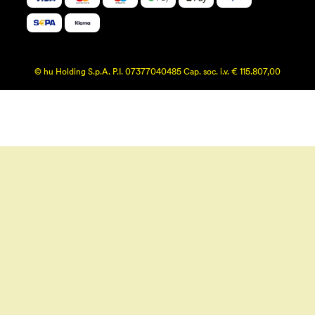
© hu Holding S.p.A. P.I. 07377040485 Cap. soc. i.v. € 115.807,00