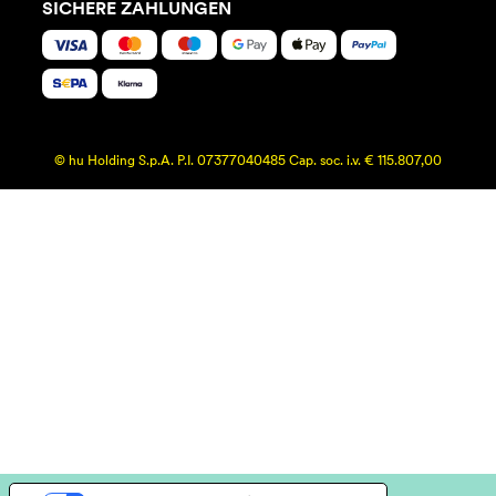
SICHERE ZAHLUNGEN
© hu Holding S.p.A. P.I. 07377040485 Cap. soc. i.v. € 115.807,00