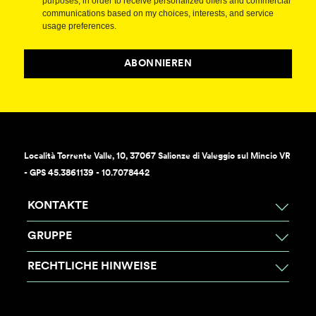
purposes, in order to receive personalized offers and commercial
communications based on my choices, interests, and service
usage preferences.
ABONNIEREN
Località Torrente Valle, 10, 37067 Salionze di Valeggio sul Mincio VR
- GPS 45.3861139 - 10.7078442
KONTAKTE
GRUPPE
RECHTLICHE HINWEISE