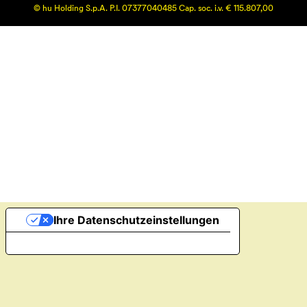
© hu Holding S.p.A. P.I. 07377040485 Cap. soc. i.v. € 115.807,00
Ihre Datenschutzeinstellungen
Hinweis bei Erhebung