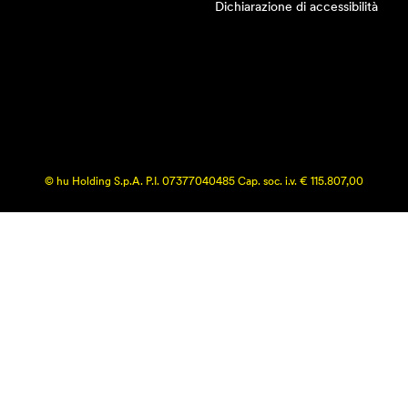
Dichiarazione di accessibilità
© hu Holding S.p.A. P.I. 07377040485 Cap. soc. i.v. € 115.807,00