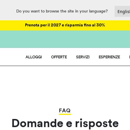
Do you want to browse the site in your language?
Prenota per il 2027 e risparmia fino al 30%
ALLOGGI
OFFERTE
SERVIZI
ESPERIENZE
HU STAY - CASE MOBILI
ANIMAZIONE
HU ROOM - CAMERE
PARCO ACQUATICO
RISTORAZIONE E MARKET
SPORT E DIVERTIMENTO
PET FRIENDLY
FAQ
Domande e risposte