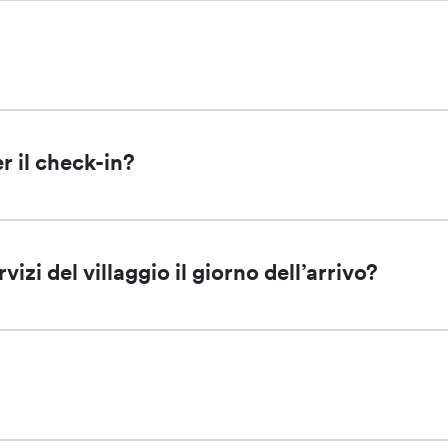
?
r il check-in?
izi del villaggio il giorno dell’arrivo?
?