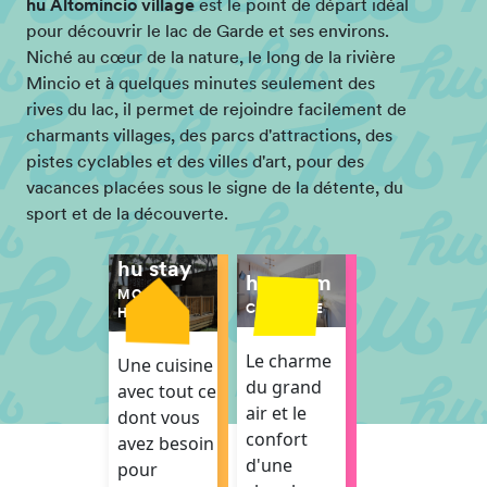
hu Altomincio village
est le point de départ idéal
pour découvrir le lac de Garde et ses environs.
Niché au cœur de la nature, le long de la rivière
Mincio et à quelques minutes seulement des
rives du lac, il permet de rejoindre facilement de
charmants villages, des parcs d'attractions, des
pistes cyclables et des villes d'art, pour des
vacances placées sous le signe de la détente, du
sport et de la découverte.
hu stay
hu room
MOBIL-
CHAMBRE
HOMES
Le charme
Une cuisine
du grand
avec tout ce
air et le
dont vous
confort
avez besoin
d'une
pour