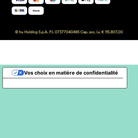
© hu Holding S.p.A. P.I. 07377040485 Cap. soc. i.v. € 115.807,00
Vos choix en matière de confidentialité
Notification lors de la collecte