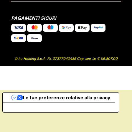
PAGAMENTI SICURI
© hu Holding S.p.A. P.I. 07377040485 Cap. soc. i.v. € 115.807,00
Le tue preferenze relative alla privacy
Informativa sulla raccolta