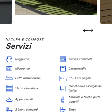
NATURA E COMFORT
Servizi
Soggiorno
Cucina attrezzata
Microonde
Lavastoviglie
Letto matrimoniale
n° 2 Letti singoli
Biancheria e asciugamani
1 letto a bandiera
inclusi
Mensole e tasche porta
Appendiabiti
oggetti
2 bagni completi
Bidet