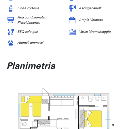
Linea cortesia
Asciugacapelli
Aria condizionata /
Ampia Veranda
Riscaldamento
BBQ solo gas
Vasca idromassaggio
Animali ammessi
Planimetria