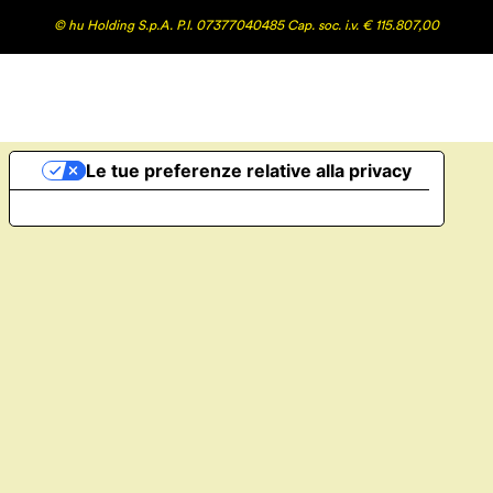
© hu Holding S.p.A. P.I. 07377040485 Cap. soc. i.v. € 115.807,00
Le tue preferenze relative alla privacy
Informativa sulla raccolta