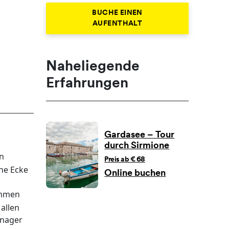
BUCHE EINEN
AUFENTHALT
Naheliegende
Erfahrungen
Gardasee – Tour
durch Sirmione
n
Preis ab € 68
ine Ecke
Online buchen
ammen
 allen
enager