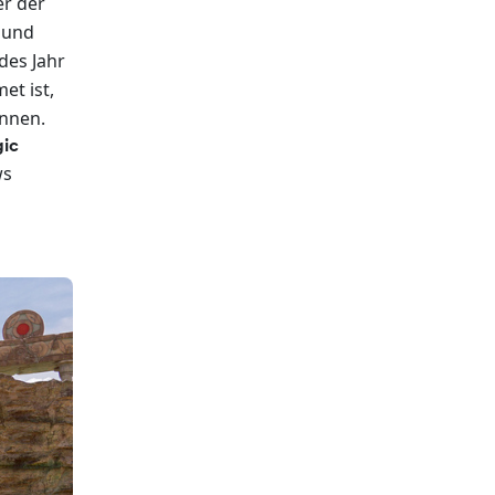
er der
n und
edes Jahr
et ist,
önnen.
ic
ws