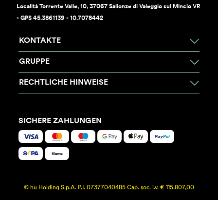
Località Torrente Valle, 10, 37067 Salionze di Valeggio sul Mincio VR
- GPS 45.3861139 - 10.7078442
KONTAKTE
GRUPPE
RECHTLICHE HINWEISE
SICHERE ZAHLUNGEN
© hu Holding S.p.A. P.I. 07377040485 Cap. soc. i.v. € 115.807,00