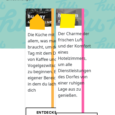
hu room
hu stay
ZIMMER
MOBILHEIME
Der Charme der
Die Küche mit
frischen Luft
allem, was man
und der Komfort
braucht, um den
eines
Tag mit dem Duft
Hotelzimmers,
von Kaffee und
um alle
Vogelgezwitscher
Dienstleistungen
zu beginnen. Ein
des Dorfes von
eigener Bereich,
einer ruhigen
in dem du lachen,
Lage aus zu
dich
genießen.
ENTDECKE