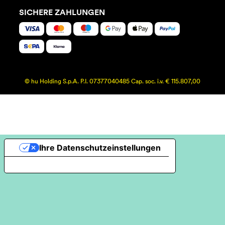
SICHERE ZAHLUNGEN
© hu Holding S.p.A. P.I. 07377040485 Cap. soc. i.v. € 115.807,00
Ihre Datenschutzeinstellungen
Hinweis bei Erhebung