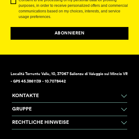
purposes, in order to receive personalized offers and commercial
communications based on my choices, interests, and service
usage preferences.
ABONNIEREN
Località Torrente Valle, 10, 37067 Salionze di Valeggio sul Mincio VR
- GPS 45.3861139 - 10.7078442
KONTAKTE
GRUPPE
RECHTLICHE HINWEISE