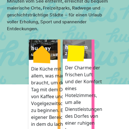
Minuten vom See entfernt, erreichst du bequem
malerische Orte, Freizeitparks, Radwege und
geschichtsträchtige Städte – für einen Urlaub
voller Erholung, Sport und spannender
Entdeckungen.
hu room
hu stay
ZIMMER
MOBILHEIME
Der Charme der
Die Küche mit
frischen Luft
allem, was man
und der Komfort
braucht, um den
eines
Tag mit dem Duft
Hotelzimmers,
von Kaffee und
um alle
Vogelgezwitscher
Dienstleistungen
zu beginnen. Ein
des Dorfes von
eigener Bereich,
einer ruhigen
in dem du lachen,