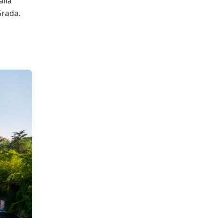
alla
Grada.