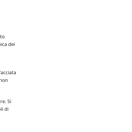
lto
ica dei
facciata
 non
re. Si
li di