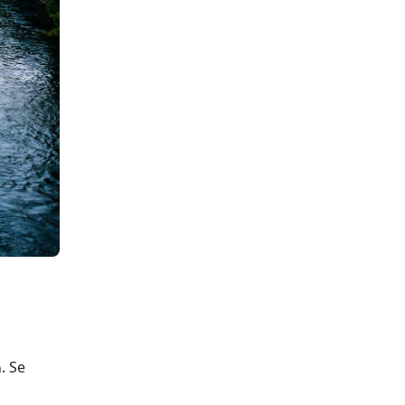
. Se
a