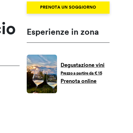
PRENOTA UN SOGGIORNO
cio
Esperienze in zona
Degustazione vini
Prezzo a partire da € 15
Prenota online