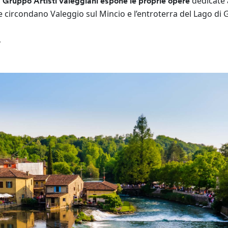
l
dedicate 
Gruppo Artisti Valeggiani espone le proprie opere
e circondano Valeggio sul Mincio e l’entroterra del Lago di 
.