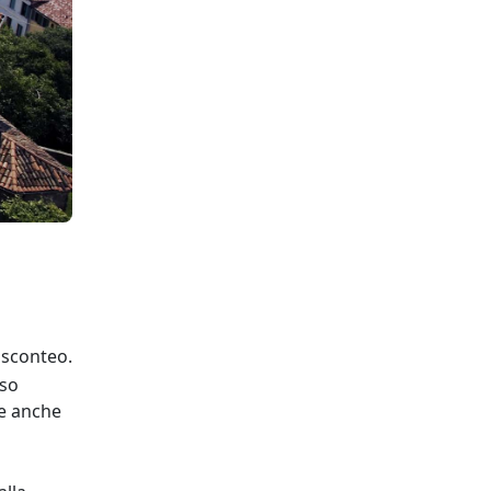
Visconteo.
oso
de anche