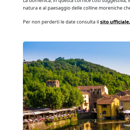
La domenica, in questa cornice così suggestiva, i
natura e al paesaggio delle colline moreniche ch
Per non perderti le date consulta il
sito ufficiale