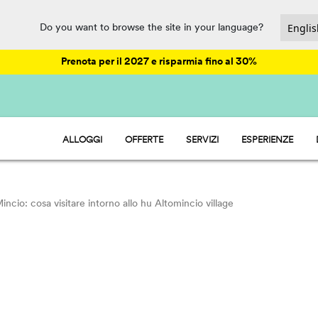
Do you want to browse the site in your language?
Prenota per il 2027 e risparmia fino al 30%
ALLOGGI
OFFERTE
SERVIZI
ESPERIENZE
HU STAY - CASE MOBILI
ANIMAZIONE
HU ROOM - CAMERE
PARCO ACQUATICO
RISTORAZIONE E MARKET
SPORT E DIVERTIMENTO
ncio: cosa visitare intorno allo hu Altomincio village
PET FRIENDLY