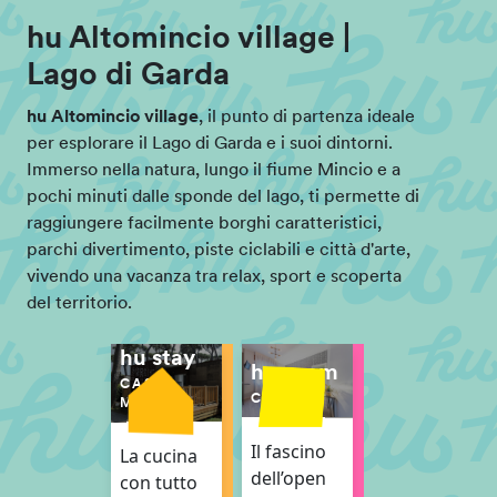
hu Altomincio village |
Lago di Garda
hu Altomincio village
, il punto di partenza ideale
per esplorare il Lago di Garda e i suoi dintorni.
Immerso nella natura, lungo il fiume Mincio e a
pochi minuti dalle sponde del lago, ti permette di
raggiungere facilmente borghi caratteristici,
parchi divertimento, piste ciclabili e città d'arte,
vivendo una vacanza tra relax, sport e scoperta
del territorio.
hu stay
hu room
CASE
CAMERE
MOBILI
Il fascino
La cucina
dell’open
con tutto