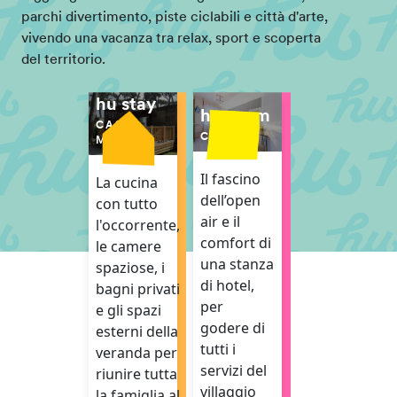
parchi divertimento, piste ciclabili e città d'arte,
vivendo una vacanza tra relax, sport e scoperta
del territorio.
hu stay
hu room
CASE
CAMERE
MOBILI
Il fascino
La cucina
dell’open
con tutto
air e il
l'occorrente,
comfort di
le camere
una stanza
spaziose, i
di hotel,
bagni privati
per
e gli spazi
godere di
esterni della
tutti i
veranda per
servizi del
riunire tutta
villaggio
la famiglia al