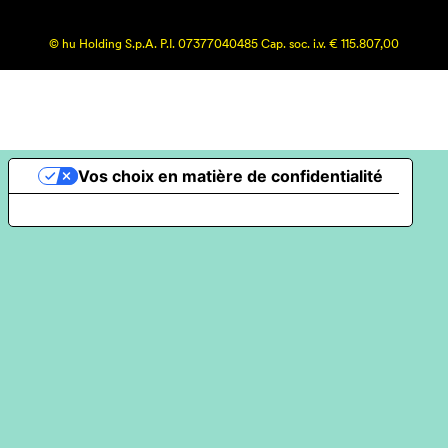
© hu Holding S.p.A. P.I. 07377040485 Cap. soc. i.v. € 115.807,00
Vos choix en matière de confidentialité
Notification lors de la collecte