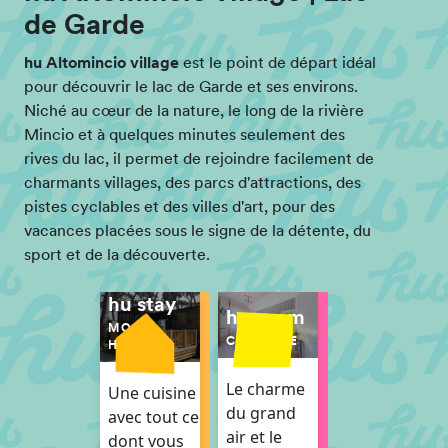
de Garde
hu Altomincio village
est le point de départ idéal
pour découvrir le lac de Garde et ses environs.
Niché au cœur de la nature, le long de la rivière
Mincio et à quelques minutes seulement des
rives du lac, il permet de rejoindre facilement de
charmants villages, des parcs d'attractions, des
pistes cyclables et des villes d'art, pour des
vacances placées sous le signe de la détente, du
sport et de la découverte.
hu stay
hu room
MOBIL-
CHAMBRE
HOMES
Le charme
Une cuisine
du grand
avec tout ce
air et le
dont vous