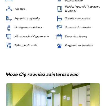
organizacyjne
Pościel i ręczniki (1 dostawa
Wieszak
w cenie)
Prysznic i umywalka
Toaleta + umywalka
Linia grzecznościowa
Suszarka do włosów
Klimatyzacja / Ogrzewanie
Weranda z bramą
Tylko gaz do grilla
Przyjazny zwierzętom
Może Cię również zainteresować