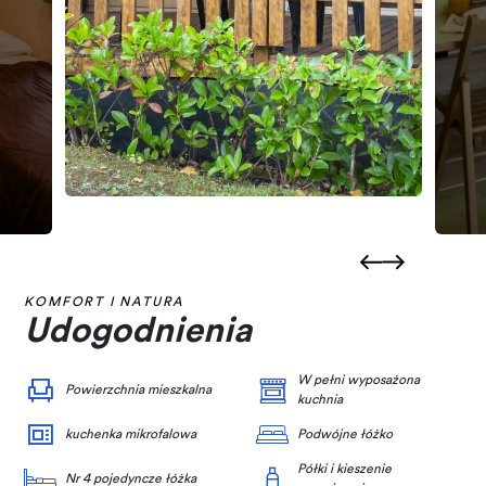
KOMFORT I NATURA
Udogodnienia
W pełni wyposażona
Powierzchnia mieszkalna
kuchnia
kuchenka mikrofalowa
Podwójne łóżko
Półki i kieszenie
Nr 4 pojedyncze łóżka