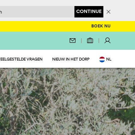
CONTINUE
BOEK NU
EELGESTELDE VRAGEN
NIEUW IN HET DORP
NL
EN
IT
DE
FR
PL