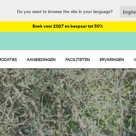
Do you want to browse the site in your language?
Boek voor 2027 en bespaar tot 30%
ODATIES
AANBIEDINGEN
FACILITEITEN
ERVARINGEN
V
- STACARAVANS
ANIMATIE
 - KAMER
HORECA EN MARKET
SPORTSECTIE
WATERPARKEN
PET FRIENDLY