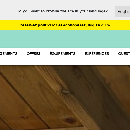
Do you want to browse the site in your language?
Réservez pour 2027 et économisez jusqu'à 30 %
RGEMENTS
OFFRES
ÉQUIPEMENTS
EXPÉRIENCES
QUEST
AY - MOBIL-HOMES
ANIMATIONS
OM - CHAMBRE
PARCS AQUATIQUES
RESTAURATION ET SUPÉRETTE
ZONE SPORTIVE
PET FRIENDLY