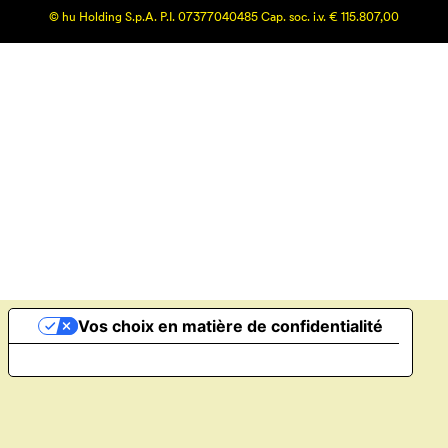
© hu Holding S.p.A. P.I. 07377040485 Cap. soc. i.v. € 115.807,00
Vos choix en matière de confidentialité
Notification lors de la collecte